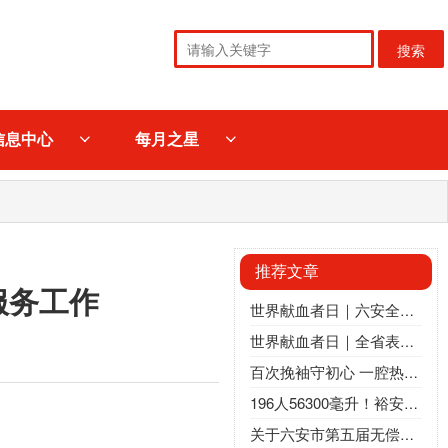
搜索
信息中心
每月之星
推荐文章
服务工作
世界献血者日｜六安全城热血集结，城乡同心为爱奔赴
世界献血者日｜全省表扬！致敬六安市张勇、许国强、王宇、裕安区卫健委
百次挽袖守初心 一腔热血暖皋城｜六安举行第五届无偿献血“百次之星”座谈会
196人56300毫升！裕安区人民政府：热血聚力，为爱“挽袖”
关于六安市第五届无偿献血 “百次之星” 统计名单的公示