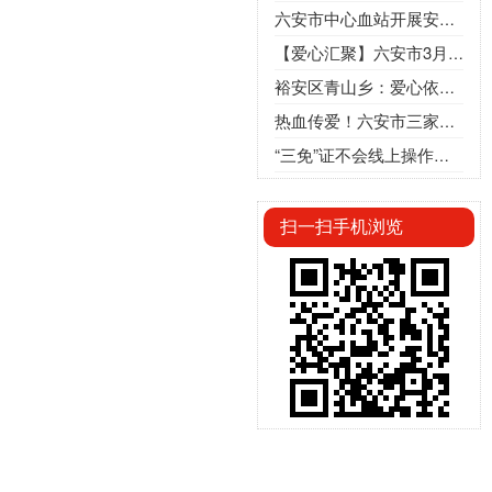
六安市中心血站开展安全生产专项培训 筑牢安全防线
【爱心汇聚】六安市3月团体献血光荣榜
裕安区青山乡：爱心依旧 热血长流
热血传爱！六安市三家单位干部职工为爱行动
“三免”证不会线上操作？来六安各献血点帮您忙
扫一扫手机浏览